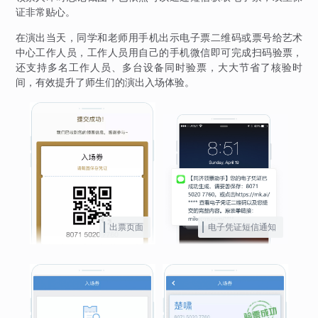
证非常贴心。
在演出当天，同学和老师用手机出示电子票二维码或票号给艺术
中心工作人员，工作人员用自己的手机微信即可完成扫码验票，
还支持多名工作人员、多台设备同时验票，大大节省了核验时
间，有效提升了师生们的演出入场体验。
出票页面
电子凭证短信通知