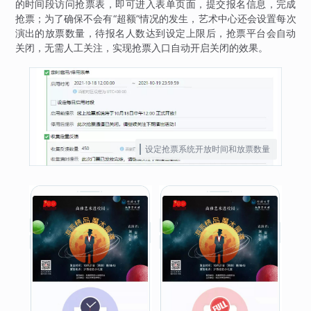
的时间段访问抢票表，即可进入表单页面，提交报名信息，完成
抢票；为了确保不会有“超额”情况的发生，艺术中心还会设置每次
演出的放票数量，待报名人数达到设定上限后，抢票平台会自动
关闭，无需人工关注，实现抢票入口自动开启关闭的效果。
设定抢票系统开放时间和放票数量