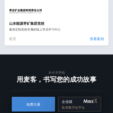
山东能源枣矿集团党校
量身定制党校专属的线上学员学习中心
教育
查看案例
从今天开始
用麦客，书写您的成功故事
企业级
免费注册
私有数字化平台