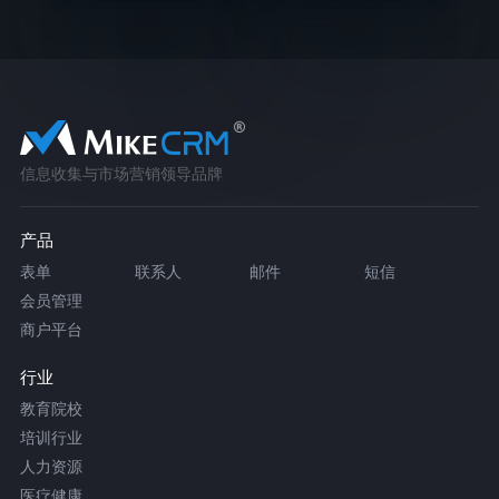
信息收集与市场营销领导品牌
产品
表单
联系人
邮件
短信
会员管理
商户平台
行业
教育院校
培训行业
人力资源
医疗健康