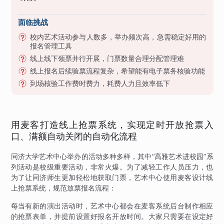
面临挑战
校内艺术活动参与人数多，举办频次高，急需稳定好用的
报名管理工具
线上线下领票并行开展，门票数量合理分配管理难
线上报名后续验票流程复杂，希望能有电子票务核验功能
到场核验工作费时费力，耗费人力且效率低下
用麦客打造线上抢票系统，实现定时开放抢票入
口、满额自动关闭的自动化流程
同济大学艺术中心举办的活动多种多样，其中“高雅艺术进校园”系
列活动是校级重要活动，非常火爆。为了减轻工作人员压力，也
为了让同济师生更加轻松地获取门票，艺术中心使用麦客设计线
上抢票系统，规范放票报名流程：
每当有新的演出活动时，艺术中心都会在麦客系统后台制作相应
的抢票表单，并提前设置好报名开放时间。大家只需要在设定好